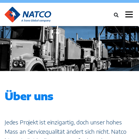
Menü
ÜBER UNS
DIENSTLEISTUNGEN
BRANCHEN
FALLSTUDIEN
NEWS
NETZWERK
KARRIERE
KONTAKT
Über uns
Jedes Projekt ist einzigartig, doch unser hohes
Mass an Servicequalität ändert sich nicht. Natco