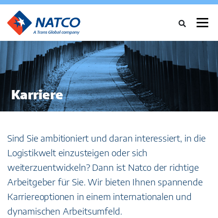
Menü
ÜBER UNS
DIENSTLEISTUNGEN
BRANCHEN
Karriere
FALLSTUDIEN
NEWS
NETZWERK
KARRIERE
KONTAKT
Sind Sie ambitioniert und daran interessiert, in die
Logistikwelt einzusteigen oder sich
weiterzuentwickeln? Dann ist Natco der richtige
Arbeitgeber für Sie. Wir bieten Ihnen spannende
Karriereoptionen in einem internationalen und
dynamischen Arbeitsumfeld.