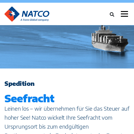
Menü
ÜBER UNS
DIENSTLEISTUNGEN
BRANCHEN
FALLSTUDIEN
NEWS
NETZWERK
KARRIERE
KONTAKT
Spedition
Seefracht
Leinen los – wir übernehmen für Sie das Steuer auf
hoher See! Natco wickelt Ihre Seefracht vom
Ursprungsort bis zum endgültigen