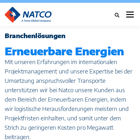
Menü
Branchenlösungen
ÜBER UNS
DIENSTLEISTUNGEN
BRANCHEN
Erneuerbare Energien
Mit unseren Erfahrungen im internationalen
FALLSTUDIEN
NEWS
NETZWERK
KARRIERE
KONTAKT
Projektmanagement und unsere Expertise bei der
Umsetzung anspruchsvoller Transporte
unterstützen wir bei Natco unsere Kunden aus
dem Bereich der Erneuerbaren Energien, indem
wir logistische Herausforderungen meistern und
Projektfristen einhalten, und somit unter dem
Strich zu geringeren Kosten pro Megawatt
beitragen.