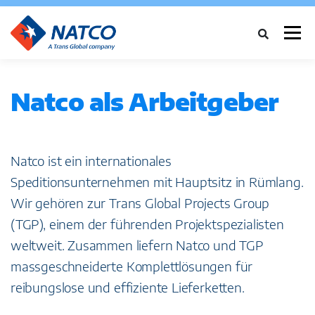
Menü
ÜBER UNS
DIENSTLEISTUNGEN
BRANCHEN
Natco als Arbeitgeber
FALLSTUDIEN
NEWS
NETZWERK
KARRIERE
KONTAKT
Natco ist ein internationales
Speditionsunternehmen mit Hauptsitz in Rümlang.
Wir gehören zur Trans Global Projects Group
(TGP), einem der führenden Projektspezialisten
weltweit. Zusammen liefern Natco und TGP
massgeschneiderte Komplettlösungen für
reibungslose und effiziente Lieferketten.